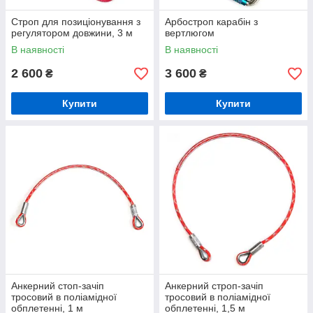
Строп для позиціонування з
Арбостроп карабін з
регулятором довжини, 3 м
вертлюгом
В наявності
В наявності
2 600
3 600
₴
₴
Купити
Купити
Анкерний стоп-зачіп
Анкерний строп-зачіп
тросовий в поліамідної
тросовий в поліамідної
обплетенні, 1 м
обплетенні, 1,5 м