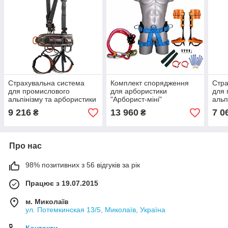
Страхувальна система
Комплект спорядження
Стра
для промислового
для арбористики
для 
альпінізму та арбористики
"Арборист-міні"
альп
Skylotec Record Szt
Skyl
9 216
13 960
7 0
₴
₴
Про нас
98% позитивних з 56 відгуків за рік
Працює з 19.07.2015
м. Миколаїв
ул. Потемкинская 13/5, Миколаїв, Україна