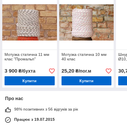
Мотузка статична 11 мм
Мотузка статична 10 мм
Шну
клас "Промальп"
40 клас
Ø10,
3 900
25,20
30,
₴/бухта
₴/пог.м
Купити
Купити
Про нас
98% позитивних з 56 відгуків за рік
Працює з 19.07.2015