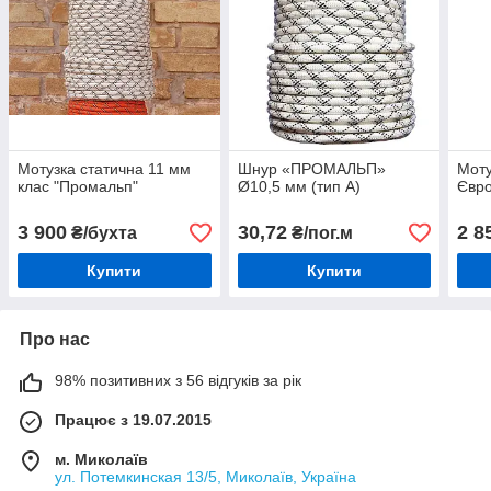
Мотузка статична 11 мм
Шнур «ПРОМАЛЬП»
Моту
клас "Промальп"
Ø10,5 мм (тип А)
Євро
3 900
30,72
2 8
₴/бухта
₴/пог.м
Купити
Купити
Про нас
98% позитивних з 56 відгуків за рік
Працює з 19.07.2015
м. Миколаїв
ул. Потемкинская 13/5, Миколаїв, Україна