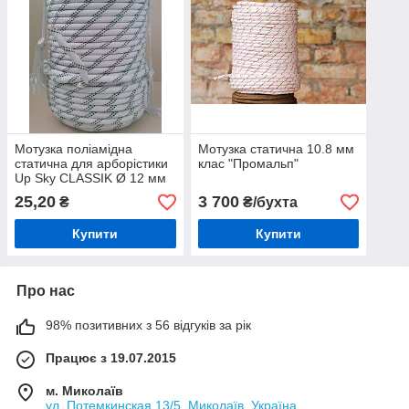
Мотузка поліамідна
Мотузка статична 10.8 мм
статична для арборістики
клас "Промальп"
Up Sky CLASSIK Ø 12 мм
(шнур статичний)
25,20
3 700
₴
₴/бухта
Купити
Купити
Про нас
98% позитивних з 56 відгуків за рік
Працює з 19.07.2015
м. Миколаїв
ул. Потемкинская 13/5, Миколаїв, Україна