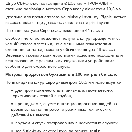
Шнур ЄВРО клас поліамідний Ø10,5 мм «ПРОМАЛЬП»-
статична поліамідна мотузка Євро класу діаметром 10,5 мм
Ідеальна для промислового альпінізму і яхтингу. Відрізняється
високою якістю, що дозволяє легко в'язати різні вузли.
Плетіння мотузки Євро класу виконано в 44 пасма.
Особое плетение позволяет получить шнур гораздо мягче,
чем 40 класса плетения, но с меньшими показателями
смещения оплетки, нежели у обычного шнура 48 класса.
Веревка с такими характеристиками идеально подходит для
использования с различными спусковыми устройствами,
особенно для скоростного спуска.
Мотузка продається бухтами від 100 метрів і більше.
Полиамидный шнур Евро диаметром 10,5 мм используется:
для промышленного альпинизма, а также детских
туристических секций и клубов;
при подъеме, спуске и позиционировании людей во
время выполнения работ и различных технических
действий на высоте;
подъем и спуск пострадавших в несчастных случаях;
засіб підйому, спуску і руху по горизонталі в