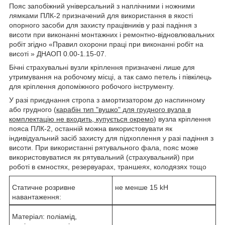
Пояс запобіжний універсальний з наплічними і ножними
лямками ПЛК-2 призначений для використання в якості
опорного засоби для захисту працівників у разі падіння з
висоти при виконанні монтажних і ремонтно-відновлювальних
робіт згідно «Правил охорони праці при виконанні робіт на
висоті » ДНАОП 0.00-1.15-07.
Бічні страхувальні вузли кріплення призначені лише для
утримування на робочому місці, а так само петель і півкілець
для кріплення допоміжного робочого інструменту.
У разі приєднання стропа з амортизатором до наспинному
або грудного (
карабін тип "вушко" для грудного вузла в
комплектацію не входить, купується окремо
) вузла кріплення
пояса ПЛК-2, останній можна використовувати як
індивідуальний засіб захисту для підхоплення у разі падіння з
висоти. При використанні рятувального фала, пояс може
використовуватися як рятувальний (страхувальний) при
роботі в ємностях, резервуарах, траншеях, колодязях тощо
Статичне розривне
не менше 15 kH
навантаження:
Матеріал: поліамід,