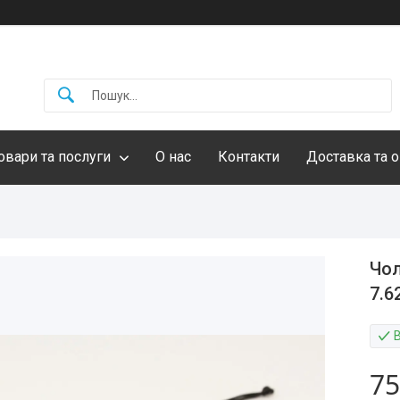
овари та послуги
О нас
Контакти
Доставка та о
Чол
7.6
75