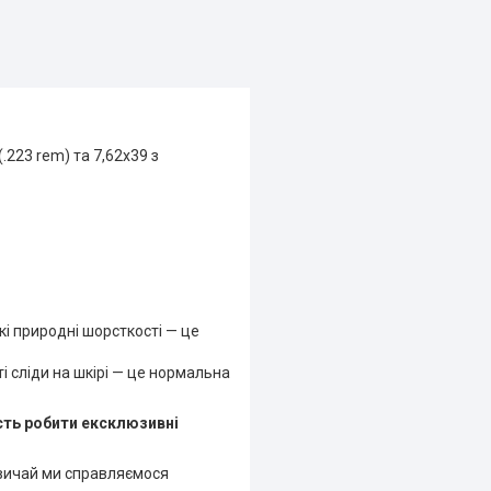
.223 rem) та 7,62x39 з
кі природні шорсткості — це
 сліди на шкірі — це нормальна
сть робити ексклюзивні
звичай ми справляємося