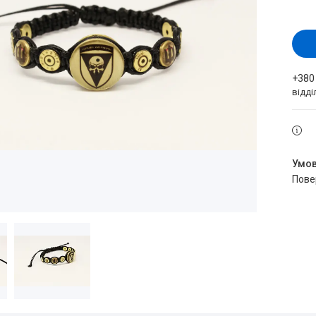
+380
відд
пов