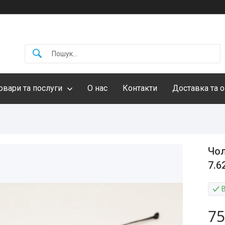
овари та послуги
О нас
Контакти
Доставка та о
Чол
7.6
75