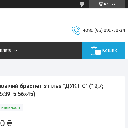
Кошик
+380 (96) 090-70-34
плата
Кошик
овічий браслет з гільз "ДУК ПС" (12,7;
2х39; 5.56х45)
В наявності
0 ₴