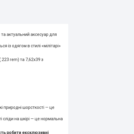
й та актуальний аксесуар для
я із одягом в стилі «мілітарі»
.223 rem) та 7,62x39 з
кі природні шорсткості — це
 сліди на шкірі — це нормальна
сть робити ексклюзивні