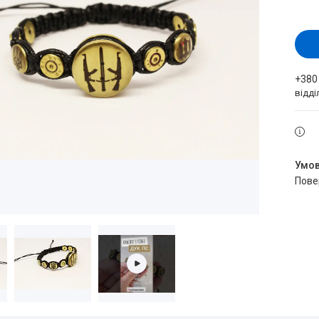
+380
відд
пов