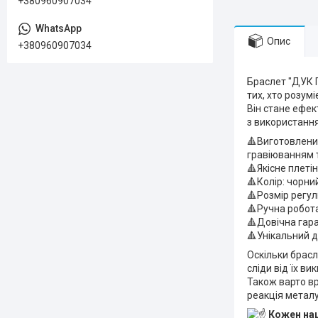
+380960907034
Опис
+380960907034
Браслет "ДУК П
тих, хто розум
Він стане ефек
з використання
🔺Виготовлений
гравіюванням 
🔺Якісне плеті
🔺Колір: чорни
🔺Розмір регу
🔺Ручна робот
🔺Довічна гара
🔺Унікальний д
Оскільки брасл
сліди від їх ви
Також варто вр
реакція металу
Кожен наш