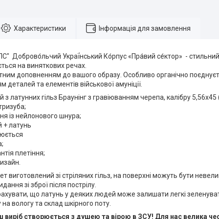
Характеристики
Інформація для замовлення
С" Доброво́льчий Украї́нський Ко́рпус «Пра́вий се́ктор» - стильни
іється на виняткових речах.
тним доповненням до вашого образу. Особливо органічно поєднуєтьс
м деталей та елементів військової амуніції.
 з латунних гільз Браунінг з гравіюванням черепа, калібру 5,56х45 (
тризуба;
ння із нейлонового шнура;
й + латунь
люється
а;
нтія плетіння;
изайн.
ет виготовлений зі стріляних гільз, на поверхні можуть бути невели
кидання зі зброї після пострілу.
ахувати, що латунь у деяких людей може залишати легкі зеленуваті
 на вологу та склад шкірного поту.
 виріб створюється з душею та вірою в ЗСУ! Для нас велика че