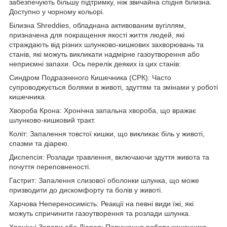
забезпечують більшу підтримку, ніж звичайна спідня білизна.
Доступно у чорному кольорі.
Білизна Shreddies, обладнана активованим вугіллям,
призначена для покращення якості життя людей, які
страждають від різних шлунково-кишкових захворювань та
станів, які можуть викликати надмірне газоутворення або
неприємні запахи. Ось перелік деяких із цих станів:
Синдром Подразненого Кишечника (СРК): Часто
супроводжується болями в животі, здуттям та змінами у роботі
кишечника.
Хвороба Крона: Хронічна запальна хвороба, що вражає
шлунково-кишковий тракт.
Коліт: Запалення товстої кишки, що викликає біль у животі,
спазми та діарею.
Диспепсія: Розлади травлення, включаючи здуття живота та
почуття переповненості.
Гастрит: Запалення слизової оболонки шлунка, що може
призводити до дискомфорту та болів у животі.
Харчова Непереносимість: Реакції на певні види їжі, які
можуть спричинити газоутворення та розлади шлунка.
Хронічні Запори або Діарея: Порушення роботи кишечника,