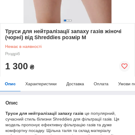
Труси для нейтралізації запаху газів жіночі
(чорні) від Shreddies розмір М
Немає в наявності
Роздріб
1 300
₴
Опис
Характеристики
Доставка
Оплата
Умови п
Опис
Труси для нейтралізації запаху газів
це популярний,
сучасний стиль білизни Shreddies для фільтрації газів. Ця
модель пропонує ефективну фільтрацію газів та дуже
комфортну посадку. Щільна талія та склад матеріалу