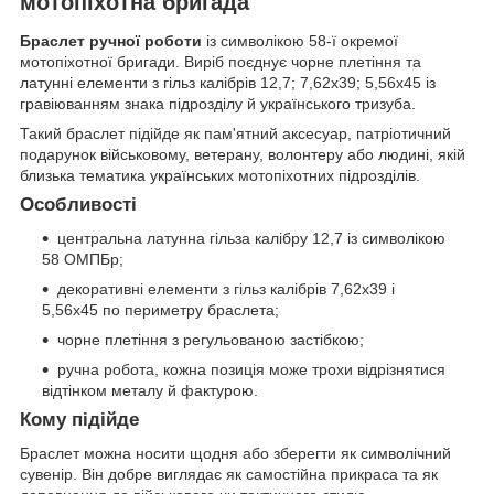
мотопіхотна бригада
Браслет ручної роботи
із символікою 58-ї окремої
мотопіхотної бригади. Виріб поєднує чорне плетіння та
латунні елементи з гільз калібрів 12,7; 7,62х39; 5,56х45 із
гравіюванням знака підрозділу й українського тризуба.
Такий браслет підійде як пам'ятний аксесуар, патріотичний
подарунок військовому, ветерану, волонтеру або людині, якій
близька тематика українських мотопіхотних підрозділів.
Особливості
центральна латунна гільза калібру 12,7 із символікою
58 ОМПБр;
декоративні елементи з гільз калібрів 7,62х39 і
5,56х45 по периметру браслета;
чорне плетіння з регульованою застібкою;
ручна робота, кожна позиція може трохи відрізнятися
відтінком металу й фактурою.
Кому підійде
Браслет можна носити щодня або зберегти як символічний
сувенір. Він добре виглядає як самостійна прикраса та як