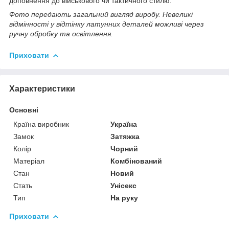
доповнення до військового чи тактичного стилю.
Фото передають загальний вигляд виробу. Невеликі
відмінності у відтінку латунних деталей можливі через
ручну обробку та освітлення.
Приховати
Характеристики
Основні
Країна виробник
Україна
Замок
Затяжка
Колір
Чорний
Матеріал
Комбінований
Стан
Новий
Стать
Унісекс
Тип
На руку
Приховати