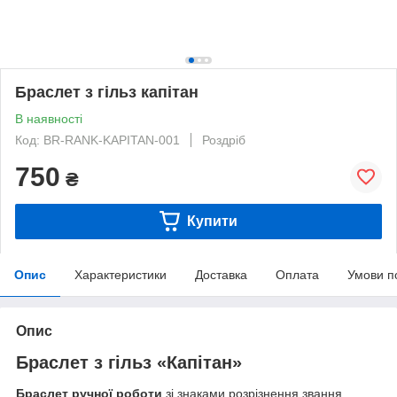
Браслет з гільз капітан
В наявності
Код: BR-RANK-KAPITAN-001
Роздріб
750
₴
Купити
Опис
Характеристики
Доставка
Оплата
Умови п
Опис
Браслет з гільз «Капітан»
Браслет ручної роботи
зі знаками розрізнення звання