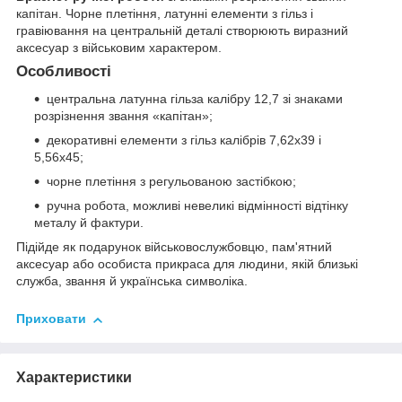
капітан. Чорне плетіння, латунні елементи з гільз і
гравіювання на центральній деталі створюють виразний
аксесуар з військовим характером.
Особливості
центральна латунна гільза калібру 12,7 зі знаками
розрізнення звання «капітан»;
декоративні елементи з гільз калібрів 7,62х39 і
5,56х45;
чорне плетіння з регульованою застібкою;
ручна робота, можливі невеликі відмінності відтінку
металу й фактури.
Підійде як подарунок військовослужбовцю, пам'ятний
аксесуар або особиста прикраса для людини, якій близькі
служба, звання й українська символіка.
Приховати
Характеристики