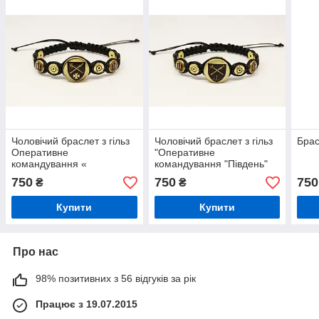
Чоловічий браслет з гільз
Чоловічий браслет з гільз
Брас
Оперативне
"Оперативне
командування «
командування "Південь"
Захід»(12,7; 7.62х39;
(12,7; 7.62х39; 5.56х45)
750
750
750
₴
₴
5.56х45)
Купити
Купити
Про нас
98% позитивних з 56 відгуків за рік
Працює з 19.07.2015