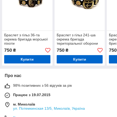
Браслет з гільз 36-та
Браслет з гільз 241-ша
Брас
окрема бригада морської
окрема бригада
окре
піхоти
територіальної оборони
бриг
750
750
750
₴
₴
Купити
Купити
Про нас
98% позитивних з 56 відгуків за рік
Працює з 19.07.2015
м. Миколаїв
ул. Потемкинская 13/5, Миколаїв, Україна