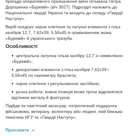
бригади оперативного призначення імені гетьмана Петра
Дорошенка «Буревій» (в/ч 3027). Підрозділ належить до
Національної гвардії України та входить до складу «Гвардії
Наступу».
Виріб поєднує чорне плетіння та латунні елементи з гільз
калібрів 12,7; 7,62х39; 5,56х45 із гравіюванням знака
«Буревій» й українського тризуба.
Особливості
центральна латунна гільза калібру 12,7 із символікою
«Буревій»;
декоративні елементи з гільз калібрів 7,62х39 і
5,56х45 по периметру браслета;
чорне плетіння з регульованою застібкою;
ручна робота, кожна позиція може трохи відрізнятися
відтінком металу й фактурою.
Підійде як пам'ятний аксесуар, патріотичний подарунок
військовому, ветерану, волонтеру або людині, якій близька
тематика НГУ та «Гвардії Наступу».
Приховати