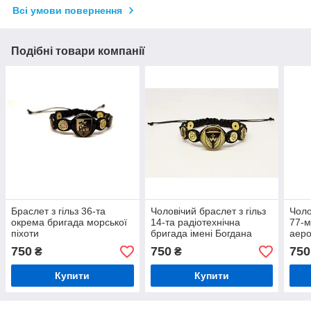
Всі умови повернення
Подібні товари компанії
Браслет з гільз 36-та
Чоловічий браслет з гільз
Чоло
окрема бригада морської
14-та радіотехнічна
77-м
піхоти
бригада імені Богдана
аеро
Хмельницького (14 РТБр)
ОАеМ
750
750
750
₴
₴
5.56
Купити
Купити