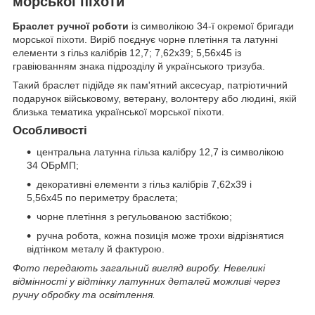
морської піхоти
Браслет ручної роботи
із символікою 34-ї окремої бригади
морської піхоти. Виріб поєднує чорне плетіння та латунні
елементи з гільз калібрів 12,7; 7,62х39; 5,56х45 із
гравіюванням знака підрозділу й українського тризуба.
Такий браслет підійде як пам'ятний аксесуар, патріотичний
подарунок військовому, ветерану, волонтеру або людині, якій
близька тематика української морської піхоти.
Особливості
центральна латунна гільза калібру 12,7 із символікою
34 ОБрМП;
декоративні елементи з гільз калібрів 7,62х39 і
5,56х45 по периметру браслета;
чорне плетіння з регульованою застібкою;
ручна робота, кожна позиція може трохи відрізнятися
відтінком металу й фактурою.
Фото передають загальний вигляд виробу. Невеликі
відмінності у відтінку латунних деталей можливі через
ручну обробку та освітлення.